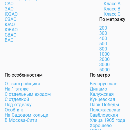
САО
Класс А
ЗАО
Класс В
ЮЗАО
Класс С
СЗАО
По метражу
ЮАО
200
ЮВАО
300
СВАО
400
ВАО
500
800
1000
2000
3000
5000
По особенностям
По метро
От застройщика
Белорусская
На 1 этаже
Динамо
С отдельным входом
Калужская
С отделкой
Кунцевская
Под отделку
Парк Победы
Особняк
Полежаевская
На Садовом кольце
Савёловская
В Москва-Сити
Улица 1905 года
Хорошево