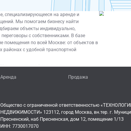
е, специализирующееся на аренде и
щений. Мы помогаем бизнесу найти
одбираем объекты индивидуально,
 переговоры с собственниками. В базе
ие помещения по всей Москве: от объектов в
х районах с удобной транспортной
.RU оказывает профессиональные
оимость объекта, разобраться в актуальных
Аренда
Продажа
м возможных рисков. Для инвесторов -
 консалтинг, анализ арендного бизнеса и
обственникам помогаем найти надёжного
рческой недвижимостью. Такой подход
Общество с ограниченной ответственностью «ТЕХНОЛОГИ
енды одного офиса до стратегической
НЕДВИЖИМОСТИ» 123112, город Москва, вн.тер. г. Муниц
Пресненский, наб Пресненская, дом 12, помещение 1/13
купку коммерческого объекта или хотите
ИНН: 7730017070