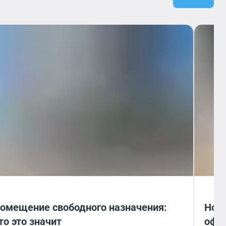
омещение свободного назначения:
Норм
то это значит
офи