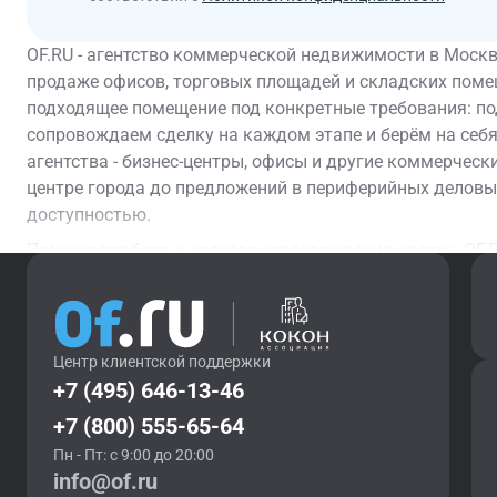
OF.RU - агентство коммерческой недвижимости в Москв
продаже офисов, торговых площадей и складских поме
подходящее помещение под конкретные требования: п
сопровождаем сделку на каждом этапе и берём на себя
агентства - бизнес-центры, офисы и другие коммерческ
центре города до предложений в периферийных деловы
доступностью.
Помимо подбора и полного сопровождения сделок, OF
консалтинговые услуги: помогает оценить рыночную ст
ставках аренды и принять взвешенное решение с учёто
отдельное направление: инвестиционный и юридический
оценка реальной доходности и перспектив объекта. С
Центр клиентской поддержки
арендатора и выстроить грамотное управление комме
+7 (495) 646-13-46
позволяет закрывать задачи разной сложности - от ар
+7 (800) 555-65-64
реализации крупных коммерческих объектов.
Пн - Пт: с 9:00 до 20:00
Если вы ищете помещение для компании, планируете по
info@of.ru