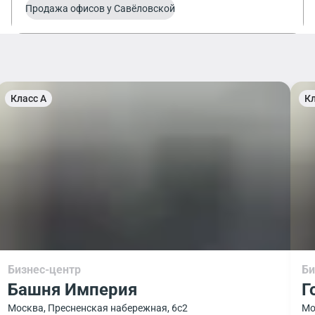
Продажа офисов у Савёловской
Класс A
Кл
Бизнес-центр
Би
Башня Империя
Г
Москва, Пресненская набережная, 6с2
Мо