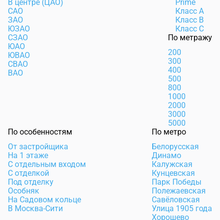
В центре (ЦАО)
Prime
САО
Класс А
ЗАО
Класс В
ЮЗАО
Класс С
СЗАО
По метражу
ЮАО
200
ЮВАО
300
СВАО
400
ВАО
500
800
1000
2000
3000
5000
По особенностям
По метро
От застройщика
Белорусская
На 1 этаже
Динамо
С отдельным входом
Калужская
С отделкой
Кунцевская
Под отделку
Парк Победы
Особняк
Полежаевская
На Садовом кольце
Савёловская
В Москва-Сити
Улица 1905 года
Хорошево