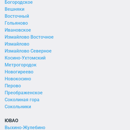
Богородское
Вешняки
Восточный
Гольяново
Ивановское
Измайлово Восточное
Измайлово
Измайлово Северное
Косино-Ухтомский
Метрогородок
Новогиреево
Новокосино
Перово
Преображенское
Соколиная гора
Сокольники
ЮВАО
Выхино-Жулебино