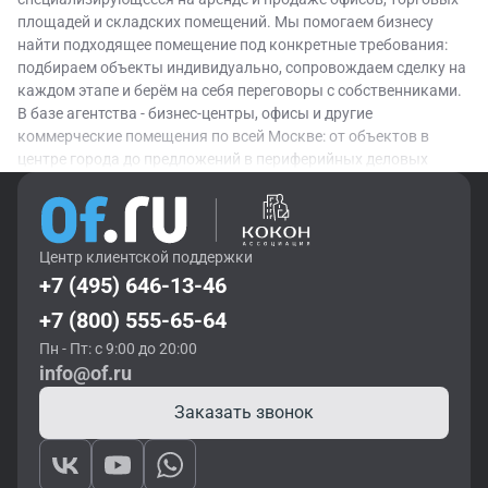
площадей и складских помещений. Мы помогаем бизнесу
найти подходящее помещение под конкретные требования:
подбираем объекты индивидуально, сопровождаем сделку на
каждом этапе и берём на себя переговоры с собственниками.
В базе агентства - бизнес-центры, офисы и другие
коммерческие помещения по всей Москве: от объектов в
центре города до предложений в периферийных деловых
районах с удобной транспортной доступностью.
Помимо подбора и полного сопровождения сделок, OF.RU
оказывает профессиональные консалтинговые услуги:
Центр клиентской поддержки
помогает оценить рыночную стоимость объекта, разобраться
+7 (495) 646-13-46
в актуальных ставках аренды и принять взвешенное решение
с учётом возможных рисков. Для инвесторов - отдельное
+7 (800) 555-65-64
направление: инвестиционный и юридический консалтинг,
Пн - Пт: с 9:00 до 20:00
анализ арендного бизнеса и оценка реальной доходности и
info@of.ru
перспектив объекта. Собственникам помогаем найти
надёжного арендатора и выстроить грамотное управление
Заказать звонок
коммерческой недвижимостью. Такой подход позволяет
закрывать задачи разной сложности - от аренды одного
офиса до стратегической реализации крупных коммерческих