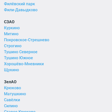
Филёвский парк
Фили-Давыдково
СЗАО
Куркино
Митино
Покровское-Стрешнево
Строгино
Тушино Северное
Тушино Южное
Хорошёво-Мневники
Щукино
ЗелАО
Крюково
Матушкино
Савёлки
Силино
Старое Крюково