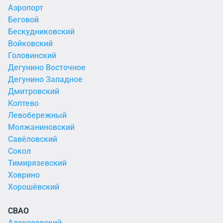
Аэропорт
Беговой
Бескудниковский
Войковский
Головинский
Дегунино Восточное
Дегунино Западное
Дмитровский
Коптево
Левобережный
Молжаниновский
Савёловский
Сокол
Тимирязевский
Ховрино
Хорошёвский
СВАО
Алексеевский