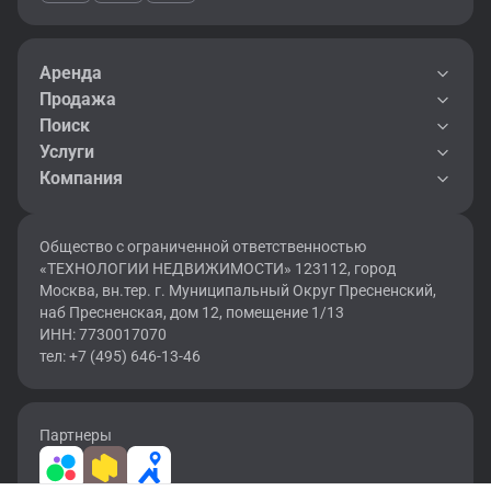
объектов.
Если вы ищете помещение для компании, планируете покупку
коммерческого объекта или хотите оценить инвестиционную
Аренда
привлекательность сделки - свяжитесь с нами. Мы подберём
Продажа
варианты под ваши задачи и бюджет, предложим
индивидуальный подход и поможем принять решение,
Поиск
основанное на реальном понимании рынка.
Услуги
Компания
Общество с ограниченной ответственностью
«ТЕХНОЛОГИИ НЕДВИЖИМОСТИ» 123112, город
Москва, вн.тер. г. Муниципальный Округ Пресненский,
наб Пресненская, дом 12, помещение 1/13
ИНН: 7730017070
тел: +7 (495) 646-13-46
Партнеры