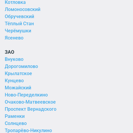
Котловка
Ломоносовский
Обручевский
Тёплый Стан
Черёмушки
Ясенево
ЗАО
Внуково
Дорогомилово
Крылатское
Кунцево
Можайский
Ново-Переделкино
Очаково-Матвеевское
Проспект Вернадского
Раменки
Солнцево
Тропарёво-Никулино