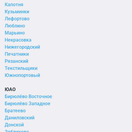
Капотня
Кузьминки
Лефортово
Люблино
Марьино
Некрасовка
Нижегородский
Печатники
Рязанский
Текстильщики
Южнопортовый
ЮАО
Бирюлёво Восточное
Бирюлёво Западное
Братеево
Даниловский
Донской
Зябликово