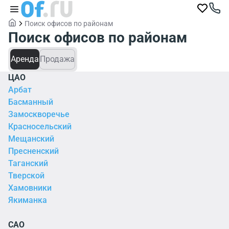
Поиск офисов по районам
Поиск офисов по районам
Аренда
Продажа
ЦАО
Арбат
Басманный
Замоскворечье
Красносельский
Мещанский
Пресненский
Таганский
Тверской
Хамовники
Якиманка
САО