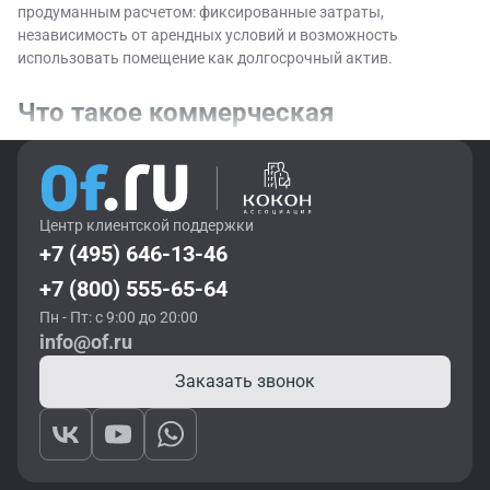
продуманным расчетом: фиксированные затраты,
независимость от арендных условий и возможность
использовать помещение как долгосрочный актив.
Что такое коммерческая
недвижимость
Коммерческая недвижимость рассматривается как рабочий
Центр клиентской поддержки
актив, который используется для получения дохода и
+7 (495) 646-13-46
выстраивания бизнес-процессов. Сюда входят склады,
торговые форматы, сервисные площади и, конечно,
офисный
+7 (800) 555-65-64
фонд.
Нежилые
объекты могут располагаться в отдельно
Пн - Пт: с 9:00 до 20:00
стоящем
здании
или в бизнес-центре, использоваться под
info@of.ru
собственный бизнес либо инвестиционную модель с
последующей
куплей
-продажей или сдачей.
Заказать звонок
Почему покупка офиса выгоднее
аренды