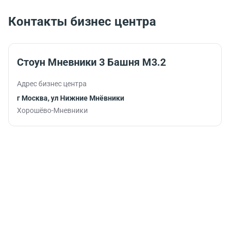
услугами банка.
подарят
заряд
Контакты бизнес центра
бодрости и
помогут
продуктивно
продолжить
Стоун Мневники 3 Башня М3.2
работу.
Адрес бизнес центра
г Москва, ул Нижние Мнёвники
Хорошёво-Мневники