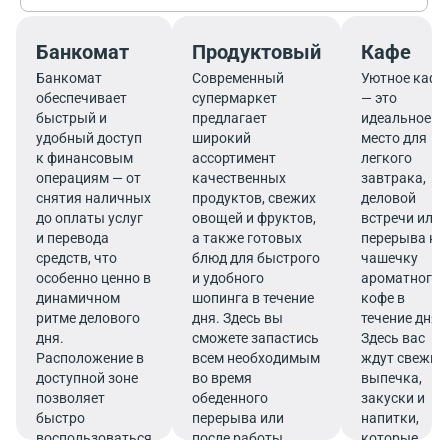
Банкомат
Продуктовый
Кафе
Банкомат
Современный
Уютное кафе
обеспечивает
супермаркет
— это
быстрый и
предлагает
идеальное
удобный доступ
широкий
место для
к финансовым
ассортимент
легкого
операциям — от
качественных
завтрака,
снятия наличных
продуктов, свежих
деловой
до оплаты услуг
овощей и фруктов,
встречи или
и перевода
а также готовых
перерыва на
средств, что
блюд для быстрого
чашечку
особенно ценно в
и удобного
ароматного
динамичном
шопинга в течение
кофе в
ритме делового
дня. Здесь вы
течение дня.
дня.
сможете запастись
Здесь вас
Расположение в
всем необходимым
ждут свежие
доступной зоне
во время
выпечка,
позволяет
обеденного
закуски и
быстро
перерыва или
напитки,
воспользоваться
после работы.
которые