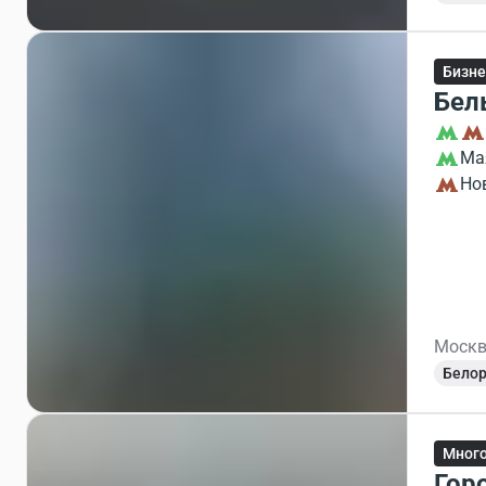
Бизне
Бел
Ма
Но
Москва
Белор
Мног
Гор