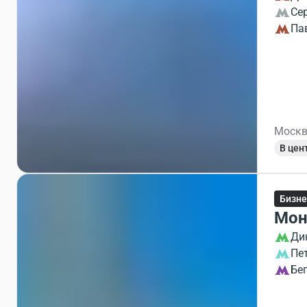
Се
Па
Москв
В цен
Бизне
Мон
Ди
Пе
Бе