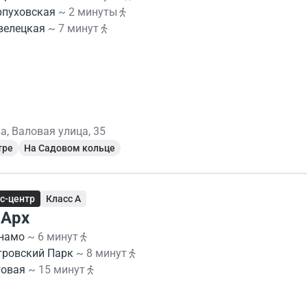
рпуховская
~ 2 минуты
велецкая
~ 7 минут
а, Валовая улица, 35
тре
На Садовом кольце
с-центр
Класс A
Арх
намо
~ 6 минут
тровский Парк
~ 8 минут
говая
~ 15 минут