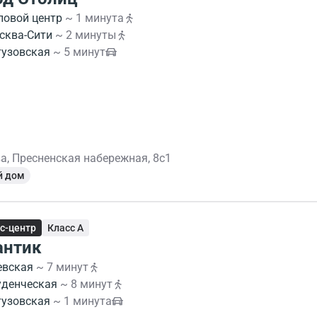
ловой центр
~ 1 минута
сква-Сити
~ 2 минуты
тузовская
~ 5 минут
а, Пресненская набережная, 8с1
й дом
с-центр
Класс A
антик
евская
~ 7 минут
уденческая
~ 8 минут
тузовская
~ 1 минута