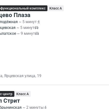
офункциональный комплекс
Класс A
цево Плаза
лодёжная
~ 5 минут
нцевская
~ 5 минут
ылатское
~ 9 минут
а, Ярцевская улица, 19
с-центр
Класс A
л Стрит
брынинская
~ 2 минуты