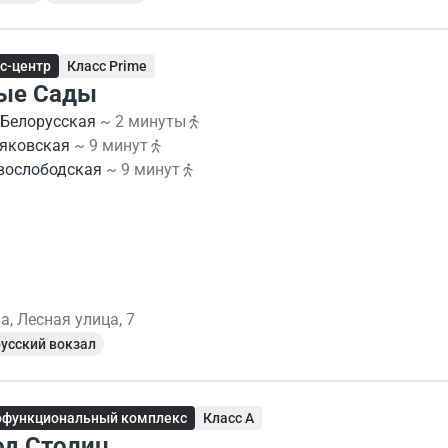
с-центр
Класс Prime
ые Сады
Белорусская
~ 2 минуты
яковская
~ 9 минут
вослободская
~ 9 минут
, Лесная улица, 7
усский вокзал
офункциональный комплекс
Класс A
од Столиц