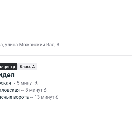
а, улица Можайский Вал, 8
с-центр
Класс A
идел
рская
~ 5 минут
аловская
~ 8 минут
асные ворота
~ 13 минут