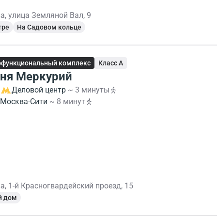
а, улица Земляной Вал, 9
тре
На Садовом кольце
офункциональный комплекс
Класс A
ня Меркурий
Деловой центр
~ 3 минуты
Москва-Сити
~ 8 минут
а, 1-й Красногвардейский проезд, 15
й дом