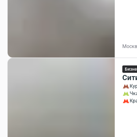
Москв
Бизне
Сит
Ку
Чк
Кр