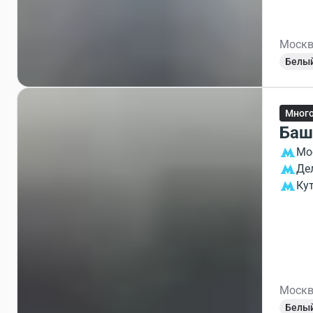
Москв
Белы
Мног
Баш
Мо
Де
Ку
Москв
Белы