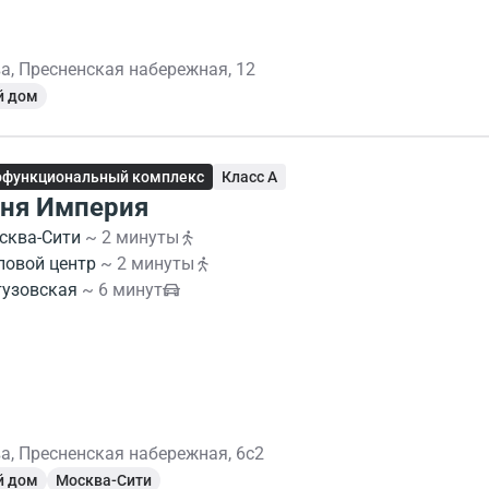
а, Пресненская набережная, 12
й дом
офункциональный комплекс
Класс A
ня Империя
сква-Сити
~ 2 минуты
ловой центр
~ 2 минуты
тузовская
~ 6 минут
а, Пресненская набережная, 6с2
й дом
Москва-Сити