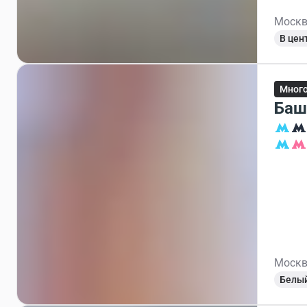
Москв
В цен
Мног
Баш
Москв
Белы