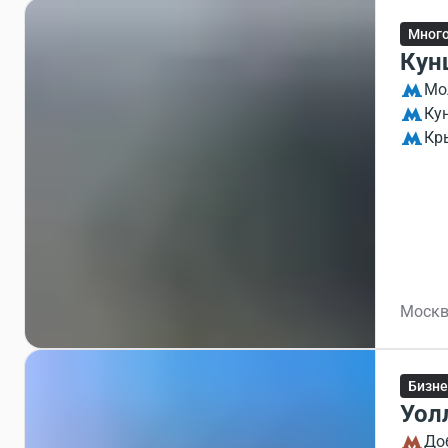
Мног
Кун
Мо
Ку
Кр
Москв
Бизне
Уол
До