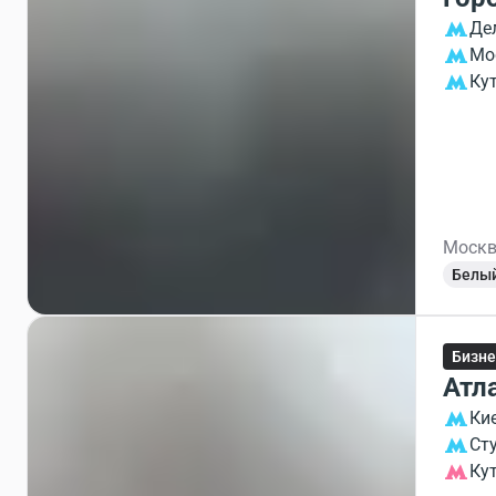
Де
Мо
Ку
Москв
Белы
Бизне
Атл
Ки
Ст
Ку