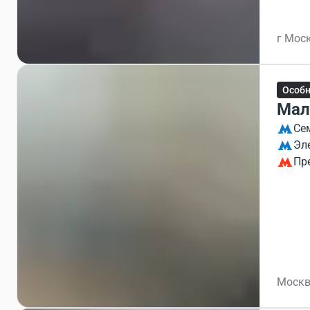
г Моск
Особ
Мал
Се
Эл
Пр
Москв