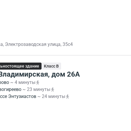
а, Электрозаводская улица, 35с4
ьностоящее здание
Класс B
 Владимирская, дом 26А
рово
~ 4 минуты
вогиреево
~ 23 минуты
ссе Энтузиастов
~ 24 минуты