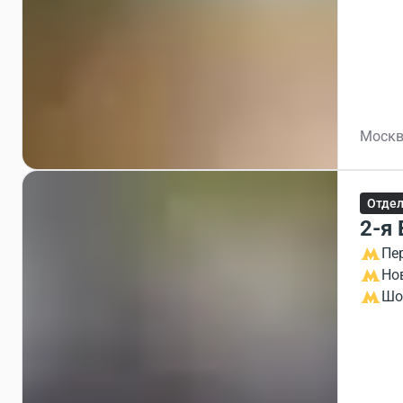
Москв
Отдел
2-я
Пе
Но
Шо