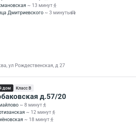
хмановская
~ 13 минут
ица Дмитриевского
~ 3 минуты
ва, ул Рождественская, д 27
й дом
Класс B
баковская д.57/20
майлово
~ 8 минут
ртизанская
~ 12 минут
мёновская
~ 18 минут