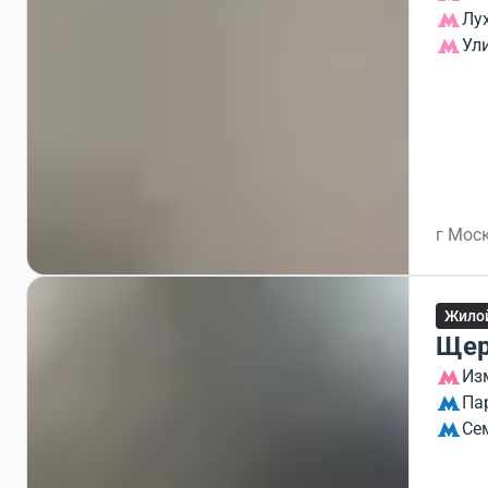
Лу
Ул
г Моск
Жило
Щер
Из
Па
Се