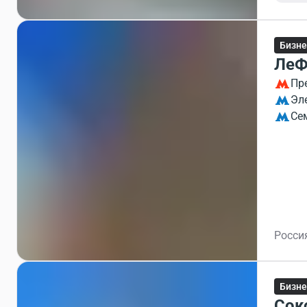
Бизне
ЛеФ
Пр
Эл
Се
Росси
Бизне
Сок