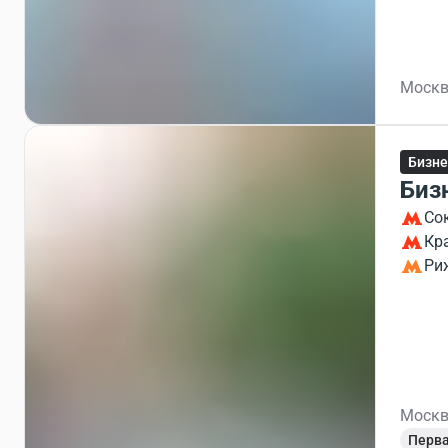
Москв
Бизне
Биз
Со
Кр
Ри
Москв
Перва