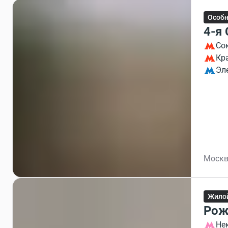
Особ
4-я
Со
Кр
Эл
Москв
Жило
Рож
Не