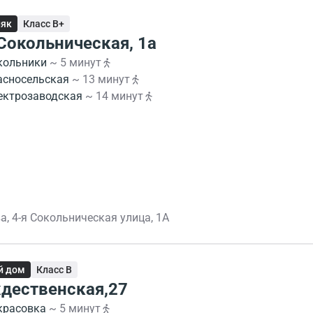
няк
Класс B+
 Сокольническая, 1а
кольники
~ 5 минут
асносельская
~ 13 минут
ектрозаводская
~ 14 минут
а, 4-я Сокольническая улица, 1А
й дом
Класс B
дественская,27
красовка
~ 5 минут