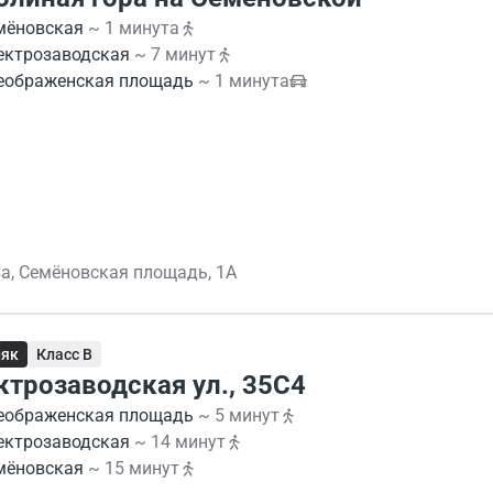
мёновская
~ 1 минута
ектрозаводская
~ 7 минут
еображенская площадь
~ 1 минута
а, Семёновская площадь, 1А
няк
Класс B
ктрозаводская ул., 35С4
еображенская площадь
~ 5 минут
ектрозаводская
~ 14 минут
мёновская
~ 15 минут