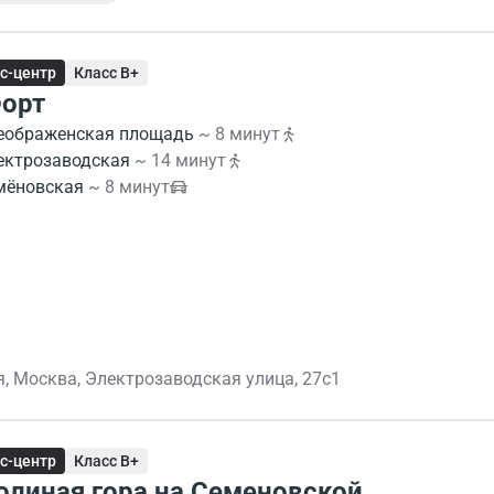
с-центр
Класс B+
орт
еображенская площадь
~ 8 минут
ектрозаводская
~ 14 минут
мёновская
~ 8 минут
я, Москва, Электрозаводская улица, 27с1
с-центр
Класс B+
олиная гора на Семеновской