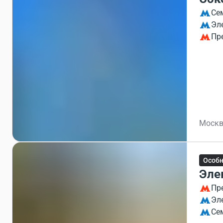
Се
Эл
Пр
Москв
Особ
Эле
Пр
Эл
Се