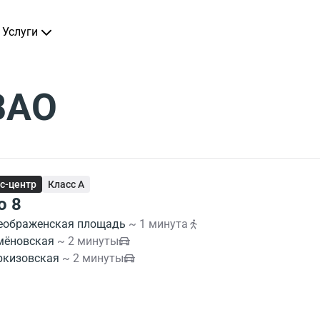
Услуги
ВАО
с-центр
Класс A
о 8
еображенская площадь
~ 1 минута
мёновская
~ 2 минуты
ркизовская
~ 2 минуты