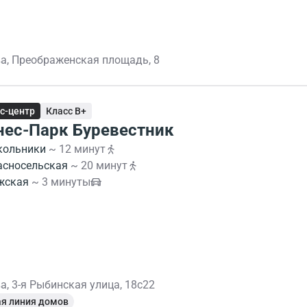
а, Преображенская площадь, 8
с-центр
Класс B+
нес-Парк Буревестник
кольники
~ 12 минут
асносельская
~ 20 минут
жская
~ 3 минуты
а, 3-я Рыбинская улица, 18с22
я линия домов