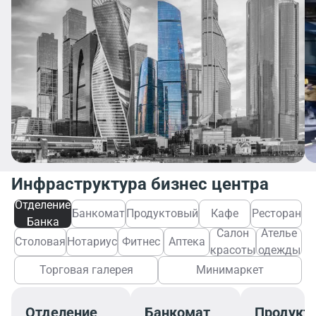
Инфраструктура бизнес центра
Отделение
Банкомат
Продуктовый
Кафе
Ресторан
Банка
Салон
Ателье
Столовая
Нотариус
Фитнес
Аптека
красоты
одежды
Торговая галерея
Минимаркет
Отделение
Банкомат
Продукт