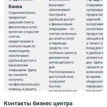
Банкомат
Современны
Банка
обеспечивает
супермаркет
Отделение банка
быстрый и
предлагает
предлагает
удобный доступ
широкий
широкий спектр
к финансовым
ассортимент
финансовых услуг,
операциям — от
качественны
включая открытие
снятия наличных
продуктов, 
счетов,
до оплаты услуг
овощей и фр
кредитование и
и перевода
а также гот
консультации по
средств, что
блюд для бы
инвестициям,
особенно ценно в
и удобного
обеспечивая
динамичном
шопинга в те
удобный доступ к
ритме делового
дня. Здесь в
банковским
дня.
сможете зап
операциям. Здесь
Расположение в
всем необх
вы сможете
доступной зоне
во время
получить
позволяет
обеденного
профессиональную
быстро
перерыва ил
помощь и решить
воспользоваться
после работ
все финансовые
услугами банка.
вопросы в
Контакты бизнес центра
комфортной