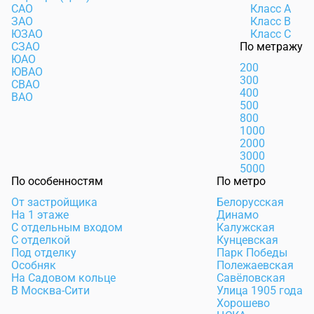
САО
Класс А
ЗАО
Класс В
ЮЗАО
Класс С
СЗАО
По метражу
ЮАО
200
ЮВАО
300
СВАО
400
ВАО
500
800
1000
2000
3000
5000
По особенностям
По метро
От застройщика
Белорусская
На 1 этаже
Динамо
С отдельным входом
Калужская
С отделкой
Кунцевская
Под отделку
Парк Победы
Особняк
Полежаевская
На Садовом кольце
Савёловская
В Москва-Сити
Улица 1905 года
Хорошево