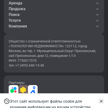
Аренда
Продажа
Поиск
Услуги
Компания
Общество с ограниченной ответственностью
«ТЕХНОЛОГИИ НЕДВИЖИМОСТИ» 123112, город
Москва, вн.тер. г. Муниципальный Округ Пресненский,
наб Пресненская, дом 12, помещение 1/13
ИНН: 7730017070
тел: +7 (495) 646-13-46
Партнеры
Этот сайт использует файлы cookie для
2026 © OF.RU | Все права защищены.
хранения информации на вашем устройстве.
Карта сайта
Условия использования