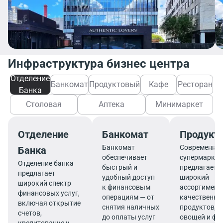
Инфраструктура бизнес центра
Отделение
Банкомат
Продуктовый
Кафе
Ресторан
Банка
Столовая
Аптека
Минимаркет
Отделение
Банкомат
Продукт
Банкомат
Современны
Банка
обеспечивает
супермаркет
Отделение банка
быстрый и
предлагает
предлагает
удобный доступ
широкий
широкий спектр
к финансовым
ассортимент
финансовых услуг,
операциям — от
качественны
включая открытие
снятия наличных
продуктов, 
счетов,
до оплаты услуг
овощей и фр