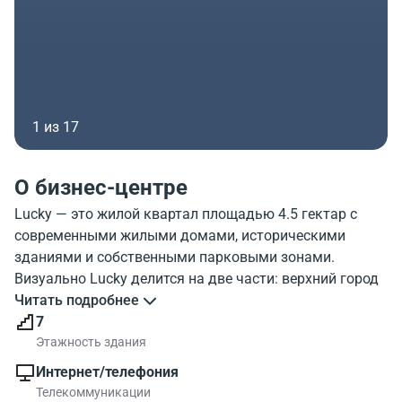
1 из 17
О бизнес-центре
Lucky — это жилой квартал площадью 4.5 гектар с
современными жилыми домами, историческими
зданиями и собственными парковыми зонами.
Визуально Lucky делится на две части: верхний город
с жилыми домами и нижний город, где расположен
Читать подробнее
новый социокультурный кластер. Верхний город — это
7
восемь жилых домов, квартиры в которых
Этажность здания
предлагаются с отделкой, оборудованными кухнями и
Интернет/телефония
ванными комнатами. В исторических зданиях
Телекоммуникации