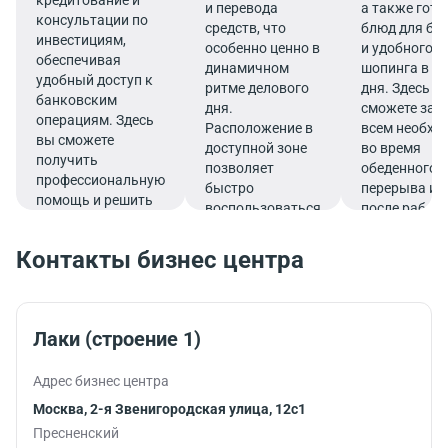
кредитование и
и перевода
а также гот
консультации по
средств, что
блюд для бы
инвестициям,
особенно ценно в
и удобного
обеспечивая
динамичном
шопинга в те
удобный доступ к
ритме делового
дня. Здесь в
банковским
дня.
сможете зап
операциям. Здесь
Расположение в
всем необх
вы сможете
доступной зоне
во время
получить
позволяет
обеденного
профессиональную
быстро
перерыва ил
помощь и решить
воспользоваться
после работ
все финансовые
услугами банка.
вопросы в
Контакты бизнес центра
комфортной
обстановке.
Лаки (строение 1)
Адрес бизнес центра
Москва, 2-я Звенигородская улица, 12с1
Пресненский