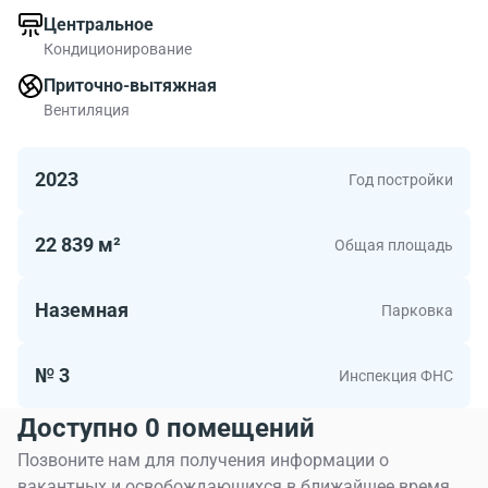
нижнего города расположено все самое важное для
Центральное
качественной жизни: фермерские магазины,
Кондиционирование
рестораны, образовательный центр, художественные
мастерские, спортивные студии, школы изучения
Приточно-вытяжная
иностранных языков, детский сад и подогреваемый
Вентиляция
бассейн на крыше, офисы.
2023
Год постройки
22 839 м²
Общая площадь
Наземная
Парковка
№ 3
Инспекция ФНС
Доступно 0 помещений
Позвоните нам для получения информации о
вакантных и освобождающихся в ближайшее время