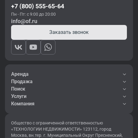
+7 (800) 555-65-64
парковкой.
Пн - Пт: с 9:00 до 20:00
Собственник предлагает помещения, готовые к ремонту, и
info@of.ru
варианты с отделкой из натуральных материалов. В
зависимости от потребностей, можно купить офис с
Заказать звонок
эргономичным современным дизайном или со свободной
планировкой. Стоимость недвижимости в «Москва-Сити»
зависит от площади, этажа, местоположения, типа
помещения, наличия отделки и мебели.
Аренда
Продажа
Поиск
Услуги
Компания
Общество с ограниченной ответственностью
«ТЕХНОЛОГИИ НЕДВИЖИМОСТИ» 123112, город
Москва, вн.тер. г. Муниципальный Округ Пресненский,