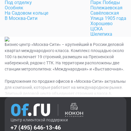
Под отделку
Парк Победы
Особняк
Полежаевская
На Садовом кольце
Савёловская
В Москва-Сити
Улица 1905 года
Хорошево
ЦСКА
Шелепиха
Бизнес-центр «Москва-Сити» – крупнейший в России деловой
квартал международного класса. Комплекс площадью около
100 га включает 19 строений, размещен на Пресненской
набережной, рядом с ТТК. На территории расположены две
станции метрополитена: «Международная» и «Выставочная».
Предложения по продаже офисов в «Москва-Сити» актуальны
для компаний, которые работают на международном рынке.
Элитный деловой центр объединяет строения класса А,
отличается развитой инфраструктурой. На территории
работают заведения HoReCa, фитнес-клубы, презентационные
залы, площадки для проведения концертов и конференций,
магазины, салоны красоты, отделения банков. Для жильцов,
Центр клиентской поддержки
сотрудников и гостей комплекса открыты подземные
+7 (495) 646-13-46
паркинги. Посетители также могут воспользоваться наземной