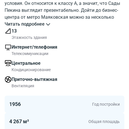
условия. Он относится к классу A, а значит, что Сады
Пекина выглядит презентабельно. Дойти до бизнес-
центра от метро Маяковская можно за несколько
минут. На фото, показано как выглядит бизнес-центр
Читать подробнее
Sady Pekina. С какими учреждениями расположен
13
бизнес-центр Сады Пекина можно узнать на карте.
Этажность здания
Сады Пекина обладает хорошей инфраструктурой.
Интернет/телефония
Посмотрите где находится бизнес-центр на карте, и
Телекоммуникации
инфраструктуру района около бизнес-центра.
Центральное
Кондиционирование
Всего в здании 5067 м2 коммерческих помещений.
Площади офисов от 120.00 до 865.00 метров
Приточно-вытяжная
квадратных. В бизнес-центре Сады Пекина на
Вентиляция
Большой Садовой улице можно найти коммерческие
площади по доступной цене.
1956
Год постройки
4 267 м²
Общая площадь