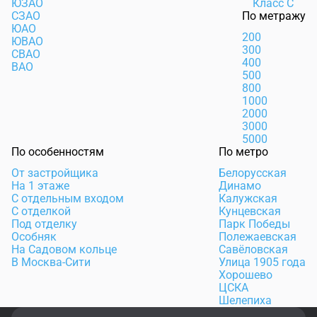
ЮЗАО
Класс С
СЗАО
По метражу
ЮАО
200
ЮВАО
300
СВАО
400
ВАО
500
800
1000
2000
3000
5000
По особенностям
По метро
От застройщика
Белорусская
На 1 этаже
Динамо
С отдельным входом
Калужская
С отделкой
Кунцевская
Под отделку
Парк Победы
Особняк
Полежаевская
На Садовом кольце
Савёловская
В Москва-Сити
Улица 1905 года
Хорошево
ЦСКА
Шелепиха