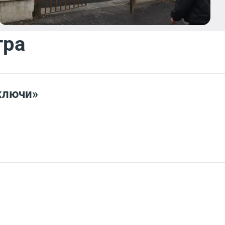
тра
ключи»