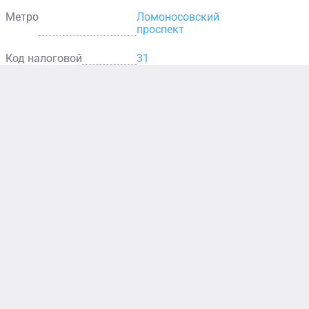
Метро
Ломоносовский
проспект
Код налоговой
31