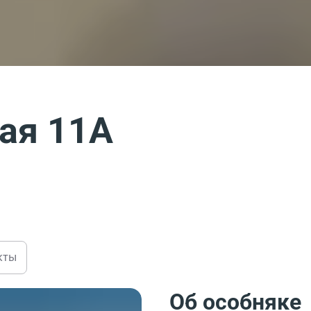
ая 11А
кты
Об особняке