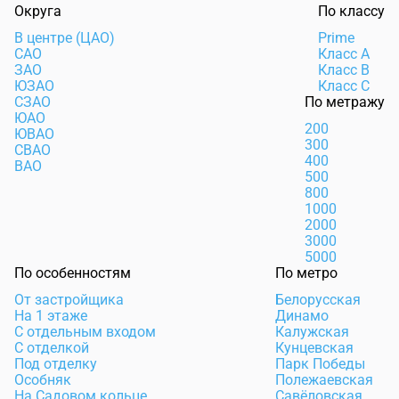
Округа
По классу
В центре (ЦАО)
Prime
САО
Класс А
ЗАО
Класс В
ЮЗАО
Класс С
СЗАО
По метражу
ЮАО
200
ЮВАО
300
СВАО
400
ВАО
500
800
1000
2000
3000
5000
По особенностям
По метро
От застройщика
Белорусская
На 1 этаже
Динамо
С отдельным входом
Калужская
С отделкой
Кунцевская
Под отделку
Парк Победы
Особняк
Полежаевская
На Садовом кольце
Савёловская