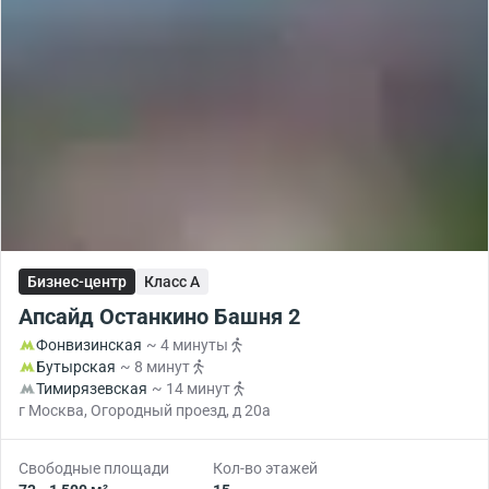
Бизнес-центр
Класс A
Апсайд Останкино Башня 2
Фонвизинская
~ 4 минуты
Бутырская
~ 8 минут
Тимирязевская
~ 14 минут
г Москва, Огородный проезд, д 20а
Свободные площади
Кол-во этажей