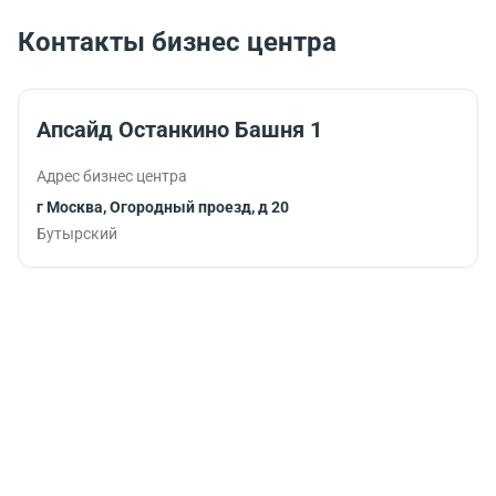
услугами банка.
подарят
заряд
Контакты бизнес центра
бодрости и
помогут
продуктивно
продолжить
Апсайд Останкино Башня 1
работу.
Адрес бизнес центра
г Москва, Огородный проезд, д 20
Бутырский