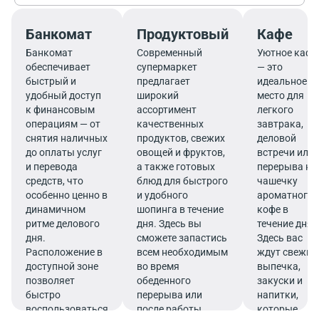
Банкомат
Продуктовый
Кафе
Банкомат
Современный
Уютное кафе
обеспечивает
супермаркет
— это
быстрый и
предлагает
идеальное
удобный доступ
широкий
место для
к финансовым
ассортимент
легкого
операциям — от
качественных
завтрака,
снятия наличных
продуктов, свежих
деловой
до оплаты услуг
овощей и фруктов,
встречи или
и перевода
а также готовых
перерыва на
средств, что
блюд для быстрого
чашечку
особенно ценно в
и удобного
ароматного
динамичном
шопинга в течение
кофе в
ритме делового
дня. Здесь вы
течение дня.
дня.
сможете запастись
Здесь вас
Расположение в
всем необходимым
ждут свежие
доступной зоне
во время
выпечка,
позволяет
обеденного
закуски и
быстро
перерыва или
напитки,
воспользоваться
после работы.
которые