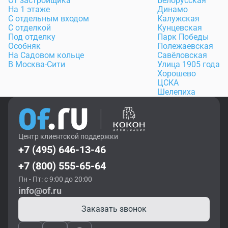
От застройщика
Белорусская
На 1 этаже
Динамо
С отдельным входом
Калужская
С отделкой
Кунцевская
Под отделку
Парк Победы
Особняк
Полежаевская
На Садовом кольце
Савёловская
В Москва-Сити
Улица 1905 года
Хорошево
ЦСКА
Шелепиха
Центр клиентской поддержки
+7 (495) 646-13-46
+7 (800) 555-65-64
Пн - Пт: с 9:00 до 20:00
info@of.ru
Заказать звонок