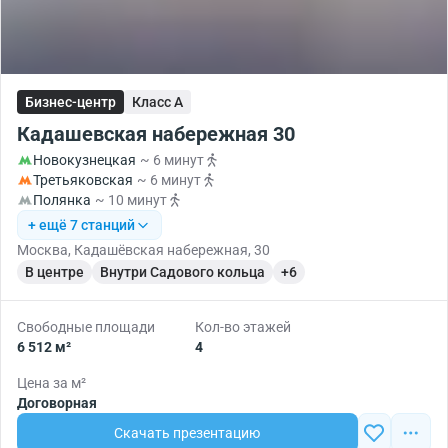
Бизнес-центр
Класс A
Кадашевская набережная 30
Новокузнецкая
~ 6 минут
Третьяковская
~ 6 минут
Полянка
~ 10 минут
+ ещё 7 станций
Москва, Кадашёвская набережная, 30
В центре
Внутри Садового кольца
+6
Свободные площади
Кол-во этажей
6 512 м²
4
Цена за м²
Договорная
Скачать презентацию