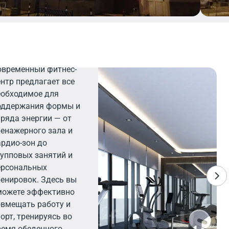
итнес
овременный фитнес-
ентр предлагает все
еобходимое для
оддержания формы и
аряда энергии — от
ренажерного зала и
ардио-зон до
рупповых занятий и
ерсональных
ренировок. Здесь вы
можете эффективно
овмещать работу и
орт, тренируясь во
ремя обеденного