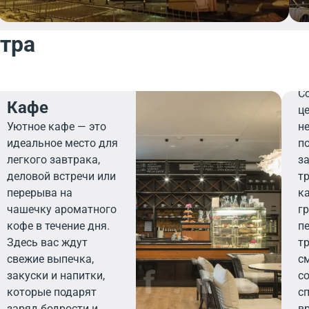
нтра
Ф
С
Кафе
ц
Уютное кафе — это
н
идеальное место для
п
легкого завтрака,
з
деловой встречи или
т
перерыва на
к
чашечку ароматного
г
кофе в течение дня.
п
Здесь вас ждут
т
свежие выпечка,
с
закуски и напитки,
с
которые подарят
сп
заряд бодрости и
в