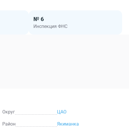
№ 6
Инспекция ФНС
Округ
ЦАО
Район
Якиманка