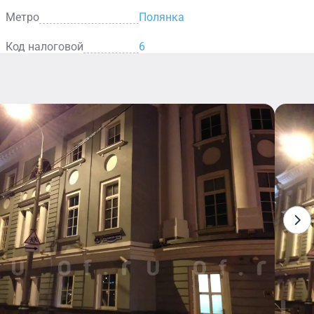
Метро
Полянка
Код налоговой
6