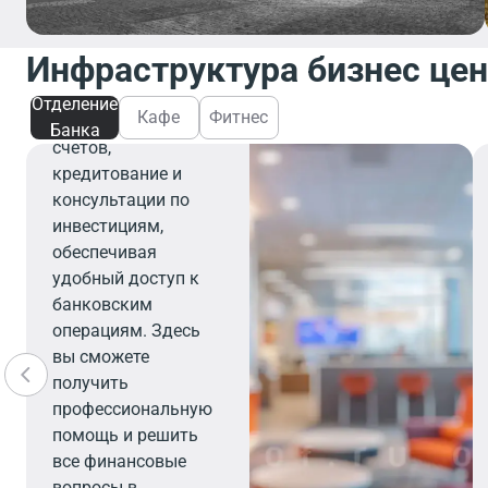
Отделение банка
предлагает
Инфраструктура бизнес це
широкий спектр
финансовых услуг,
Отделение
Кафе
Фитнес
включая открытие
Банка
счетов,
кредитование и
консультации по
инвестициям,
обеспечивая
удобный доступ к
банковским
операциям. Здесь
вы сможете
получить
профессиональную
помощь и решить
все финансовые
вопросы в