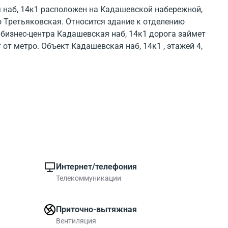
 наб, 14к1 расположен на Кадашевской набережной,
о Третьяковская. Относится здание к отделению
бизнес-центра Кадашевская наб, 14к1 дорога займет
 от метро. Объект Кадашевская наб, 14к1 , этажей 4,
хорошо виден внешний облик строения. Окружение
ya 14b1 показано на карте. Около БЦ есть много
оммерческих помещений. В бизнес-центре Кадашевская
 Третьяковская можно выбрать коммерческие площади
Интернет/телефония
Телекоммуникации
Приточно-вытяжная
Вентиляция