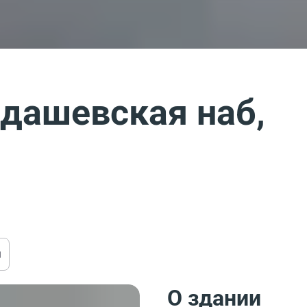
адашевская наб,
ы
О здании