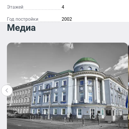
Этажей
4
Год постройки
2002
Медиа
Отделение
Банка