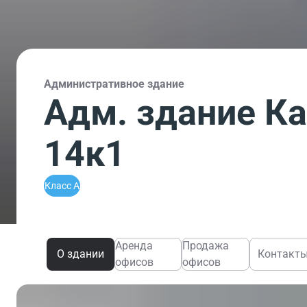
Административное здание
Адм. здание К
14к1
Класс A
Аренда
Продажа
О здании
Контакт
офисов
офисов