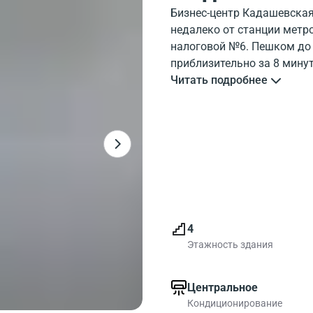
Бизнес-центр Кадашевская
недалеко от станции метр
налоговой №6. Пешком до 
приблизительно за 8 минут
паркинг. На изображении 
Читать подробнее
бизнес-центра Kadashevska
объектов инфраструктуры
Всего в здании 4500 м2 к
наб, 14к1 рядом с метро
по доступной цене.
4
Этажность здания
Центральное
Кондиционирование