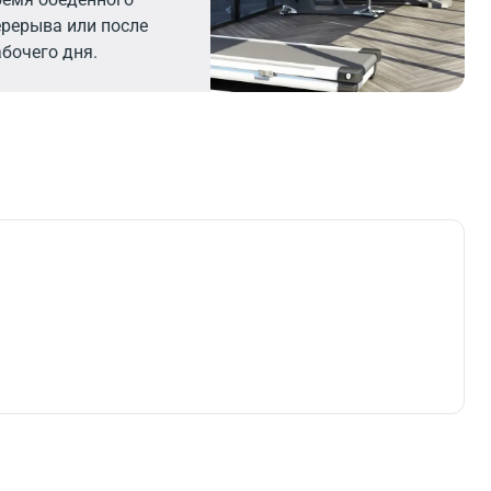
ерерыва или после
абочего дня.