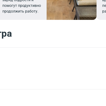
помогут продуктивно
п
продолжить работу.
р
тра