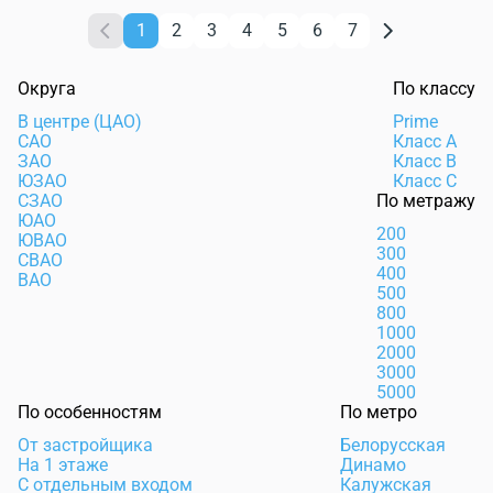
1
2
3
4
5
6
7
Округа
По классу
В центре (ЦАО)
Prime
САО
Класс А
ЗАО
Класс В
ЮЗАО
Класс С
СЗАО
По метражу
ЮАО
200
ЮВАО
300
СВАО
400
ВАО
500
800
1000
2000
3000
5000
По особенностям
По метро
От застройщика
Белорусская
На 1 этаже
Динамо
С отдельным входом
Калужская