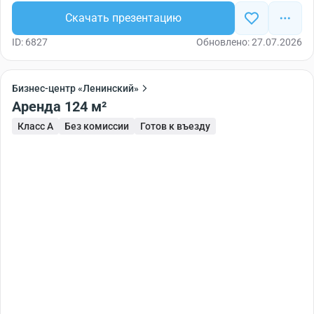
развитой инфраструктуре,способен не только
Скачать презентацию
обеспечить комфортные условия работы, но и
ID: 6827
Обновлено: 27.07.2026
привлечь новых партнеров для компании.
Бизнес-центр «Ленинский»
Аренда 124 м²
Класс A
Без комиссии
Готов к въезду