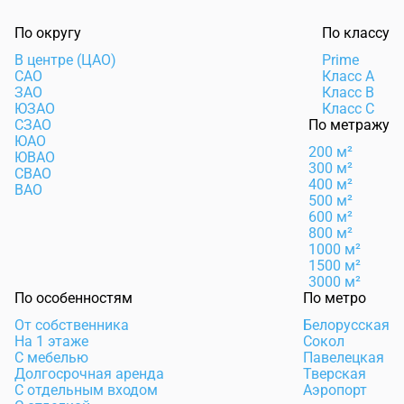
По округу
По классу
В центре (ЦАО)
Prime
САО
Класс А
ЗАО
Класс B
ЮЗАО
Класс C
СЗАО
По метражу
ЮАО
200 м²
ЮВАО
300 м²
СВАО
400 м²
ВАО
500 м²
600 м²
800 м²
1000 м²
1500 м²
3000 м²
По особенностям
По метро
От собственника
Белорусская
На 1 этаже
Сокол
С мебелью
Павелецкая
Долгосрочная аренда
Тверская
С отдельным входом
Аэропорт