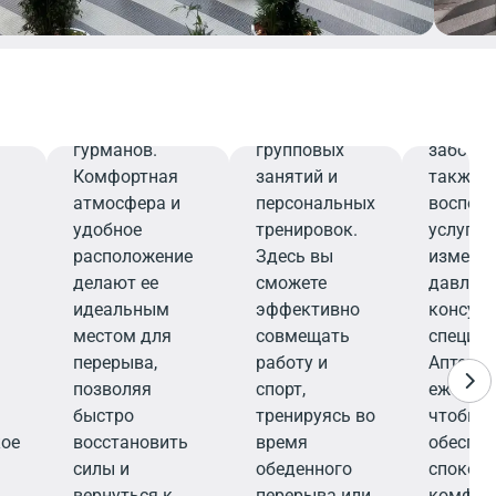
напитков,
заряда
найдете
т
которые
энергии — от
необхо
ым
порадуют
тренажерного
поддер
даже самых
зала и
здоровь
взыскательных
кардио-зон до
профил
гурманов.
групповых
заболев
Комфортная
занятий и
также 
атмосфера и
персональных
воспол
удобное
тренировок.
услугам
расположение
Здесь вы
измере
делают ее
сможете
давлени
идеальным
эффективно
консул
местом для
совмещать
специал
перерыва,
работу и
Аптека 
позволяя
спорт,
ежеднев
быстро
тренируясь во
чтобы
кое
восстановить
время
обеспеч
силы и
обеденного
спокойс
вернуться к
перерыва или
комфор