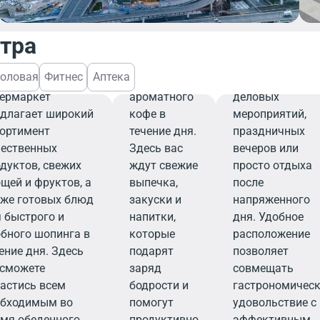
завтрака,
персоналу,
деловой
ресторан стане
нтра
встречи или
вашим надежн
родуктовый
перерыва на
выбором для
оловая
Фитнес
Аптека
временный
чашечку
организации
пермаркет
ароматного
деловых
едлагает широкий
кофе в
мероприятий,
сортимент
течение дня.
праздничных
чественных
Здесь вас
вечеров или
дуктов, свежих
ждут свежие
просто отдыха
щей и фруктов, а
выпечка,
после
кже готовых блюд
закуски и
напряженного
 быстрого и
напитки,
дня. Удобное
бного шопинга в
которые
расположение
ение дня. Здесь
подарят
позволяет
 сможете
заряд
совмещать
астись всем
бодрости и
гастрономичес
обходимым во
помогут
удовольствие с
мя обеденного
продуктивно
эффективным