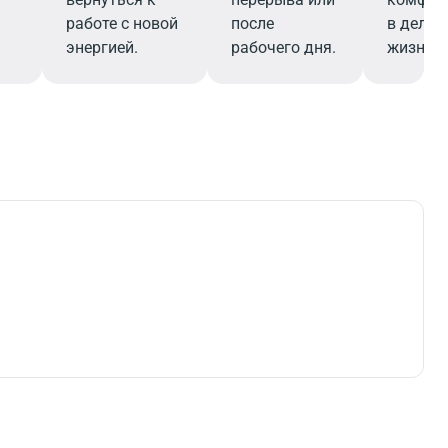
работе с новой
после
в делов
энергией.
рабочего дня.
жизни.