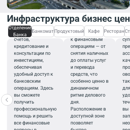
Банкомат
Отделение банка
предлагает
Банкомат
Инфраструктура бизнес це
широкий спектр
обеспечивает
П
финансовых услуг,
быстрый и
Отделение
Банкомат
Продуктовый
Кафе
Ресторан
Ст
включая открытие
удобный доступ
Со
Банка
счетов,
к финансовым
су
кредитование и
операциям — от
пр
консультации по
снятия наличных
ас
инвестициям,
до оплаты услуг
ка
обеспечивая
и перевода
про
удобный доступ к
средств, что
ово
банковским
особенно ценно в
та
операциям. Здесь
динамичном
для
вы сможете
ритме делового
удо
получить
дня.
теч
профессиональную
Расположение в
вы
помощь и решить
доступной зоне
зап
все финансовые
позволяет
не
вопросы в
быстро
вре