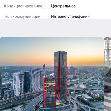
Кондиционирование
Центральное
Телекоммуникации
Интернет/телефония
Кафе
Ресторан
Уютное
кафе — это
Благодаря
идеальное
элегантному
место для
интерьеру и
легкого
внимательному