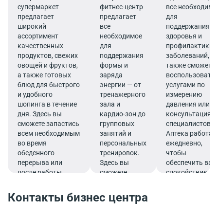
супермаркет
фитнес-центр
все необходимо
предлагает
предлагает
для
широкий
все
поддержания
ассортимент
необходимое
здоровья и
качественных
для
профилактики
продуктов, свежих
поддержания
заболеваний, а
овощей и фруктов,
формы и
также сможете
а также готовых
заряда
воспользовать
блюд для быстрого
энергии — от
услугами по
и удобного
тренажерного
измерению
шопинга в течение
зала и
давления или
дня. Здесь вы
кардио-зон до
консультациям
сможете запастись
групповых
специалистов.
всем необходимым
занятий и
Аптека работае
во время
персональных
ежедневно,
обеденного
тренировок.
чтобы
перерыва или
Здесь вы
обеспечить ваш
после работы.
сможете
спокойствие и
эффективно
комфорт прямо 
совмещать
деловом ритме
Контакты бизнес центра
работу и
жизни.
спорт,