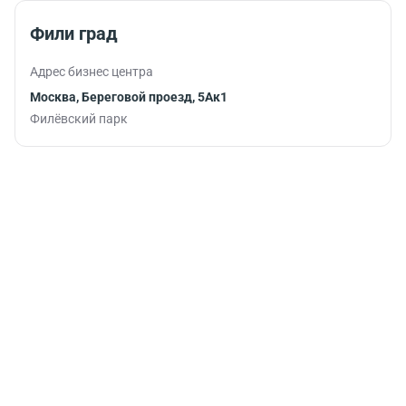
тренируясь во
время
Фили град
обеденного
перерыва или
Адрес бизнес центра
после
рабочего дня.
Москва, Береговой проезд, 5Ак1
Филёвский парк