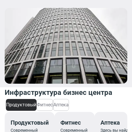
Инфраструктура бизнес центра
Продуктовый
Фитнес
Аптека
Продуктовый
Фитнес
Аптека
Современный
Современный
Здесь вы найде