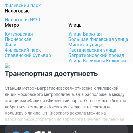
Филевский парк
Налоговые
Налоговая №30
Метро
Улицы
Кутузовская
Улица Барклая
Пионерская
Большая Филевская улица
Фили
Минская улица
Филевский парк
Кастанаевская улица
Славянский бульвар
Багратионовский проезд
Улица Василисы Кожиной
Транспортная доступность
Станция метро «Багратионовская» отнесена к Филевской
линии московского метрополитена. Она расположена между
станциями «Фили» и «Филевский парк». От нее можно быстро
добраться о станции «Киевская» и сделать переход на
Кольцевую линию. От Киевского вокзала можно на
аэроэкспрессе добраться до аэропорта Внуково. Филевская
линия связана переходами с Арбатско-Покровской,
Сокольнической, Серпуховско-Тимирязевской линиями метро.