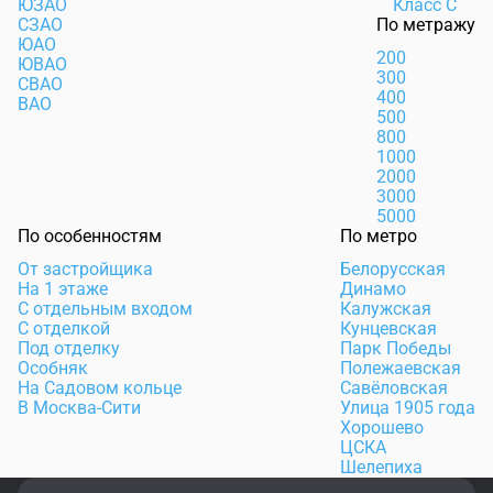
ЮЗАО
Класс С
СЗАО
По метражу
ЮАО
200
ЮВАО
300
СВАО
400
ВАО
500
800
1000
2000
3000
5000
По особенностям
По метро
От застройщика
Белорусская
На 1 этаже
Динамо
С отдельным входом
Калужская
С отделкой
Кунцевская
Под отделку
Парк Победы
Особняк
Полежаевская
На Садовом кольце
Савёловская
В Москва-Сити
Улица 1905 года
Хорошево
ЦСКА
Шелепиха