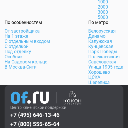
1000
2000
3000
5000
По особенностям
По метро
От застройщика
Белорусская
На 1 этаже
Динамо
С отдельным входом
Калужская
С отделкой
Кунцевская
Под отделку
Парк Победы
Особняк
Полежаевская
На Садовом кольце
Савёловская
В Москва-Сити
Улица 1905 года
Хорошево
ЦСКА
Шелепиха
Центр клиентской поддержки
+7 (495) 646-13-46
+7 (800) 555-65-64