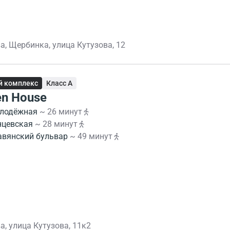
а, Щербинка, улица Кутузова, 12
й комплекс
Класс A
en House
лодёжная
~ 26 минут
нцевская
~ 28 минут
авянский бульвар
~ 49 минут
а, улица Кутузова, 11к2