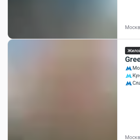
Москв
Жило
Gre
Мо
Ку
Сл
Москв