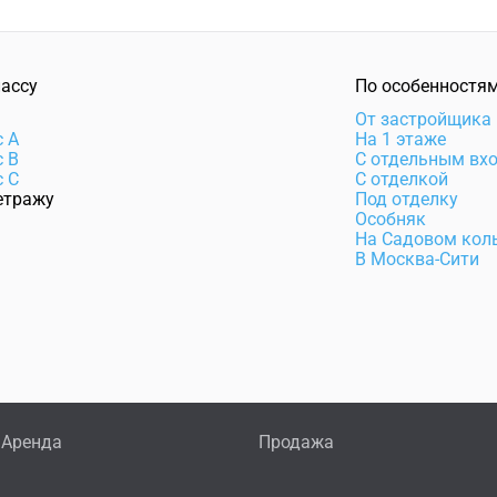
лассу
По особенностя
e
От застройщика
с А
На 1 этаже
с В
С отдельным вх
с С
С отделкой
етражу
Под отделку
Особняк
На Садовом кол
В Москва-Сити
Аренда
Продажа