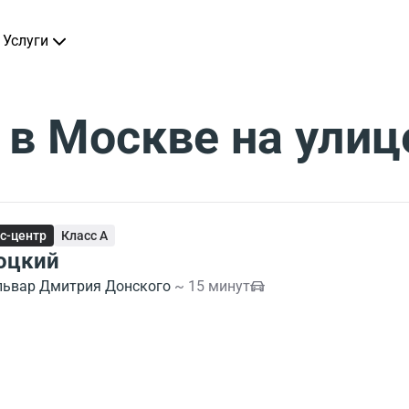
Услуги
в Москве на улиц
с-центр
Класс A
оцкий
львар Дмитрия Донского
~ 15 минут