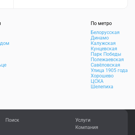
м
По метро
Белорусская
Динамо
одом
Калужская
Кунцевская
Парк Победы
Полежаевская
ьце
Савёловская
Улица 1905 года
Хорошево
ЦСКА
Шелепиха
Поиск
Услуги
Компания