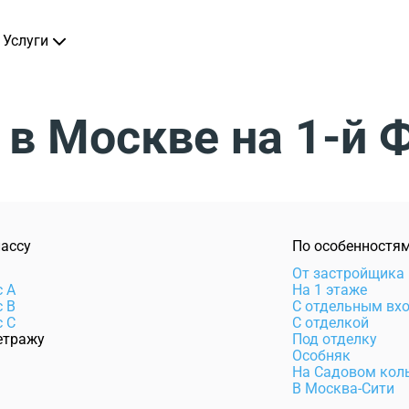
Услуги
в Москве на 1-й 
лассу
По особенностя
e
От застройщика
с А
На 1 этаже
с В
С отдельным вх
с С
С отделкой
етражу
Под отделку
Особняк
На Садовом кол
В Москва-Сити