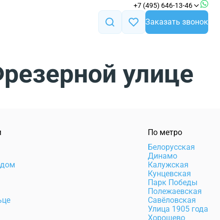
+7 (495) 646-13-46
Заказать звонок
Фрезерной улице
м
По метро
Белорусская
Динамо
одом
Калужская
Кунцевская
Парк Победы
Полежаевская
ьце
Савёловская
Улица 1905 года
Хорошево