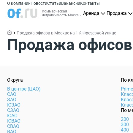
О компании
Новости
Статьи
Вакансии
Контакты
Коммерческая
Аренда
Продажа
недвижимость Москвы
Продажа офисов в Москве на 1-й Фрезерной улице
Продажа офисов 
Округа
По к
В центре (ЦАО)
Prim
САО
Клас
ЗАО
Клас
ЮЗАО
Клас
СЗАО
По м
ЮАО
200
ЮВАО
300
СВАО
400
ВАО