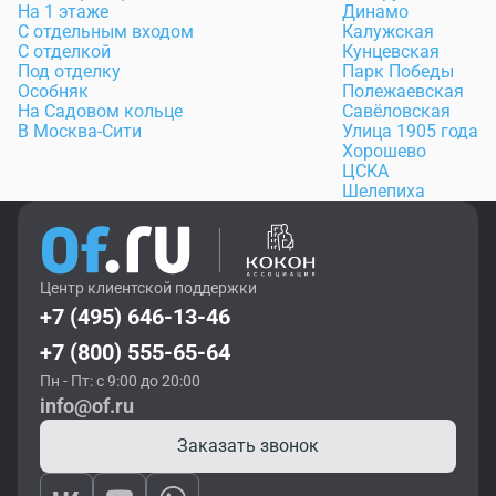
На 1 этаже
Динамо
С отдельным входом
Калужская
С отделкой
Кунцевская
Под отделку
Парк Победы
Особняк
Полежаевская
На Садовом кольце
Савёловская
В Москва-Сити
Улица 1905 года
Хорошево
ЦСКА
Шелепиха
Центр клиентской поддержки
+7 (495) 646-13-46
+7 (800) 555-65-64
Пн - Пт: с 9:00 до 20:00
info@of.ru
Заказать звонок