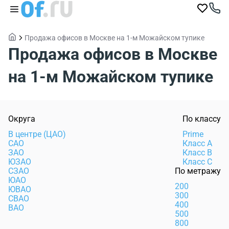
Продажа офисов в Москве на 1-м Можайском тупике
Продажа офисов в Москве
на 1-м Можайском тупике
Округа
По классу
В центре (ЦАО)
Prime
САО
Класс А
ЗАО
Класс В
ЮЗАО
Класс С
СЗАО
По метражу
ЮАО
200
ЮВАО
300
СВАО
400
ВАО
500
800