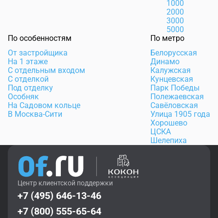
1000
2000
3000
5000
По особенностям
По метро
От застройщика
Белорусская
На 1 этаже
Динамо
С отдельным входом
Калужская
С отделкой
Кунцевская
Под отделку
Парк Победы
Особняк
Полежаевская
На Садовом кольце
Савёловская
В Москва-Сити
Улица 1905 года
Хорошево
ЦСКА
Шелепиха
Центр клиентской поддержки
+7 (495) 646-13-46
+7 (800) 555-65-64