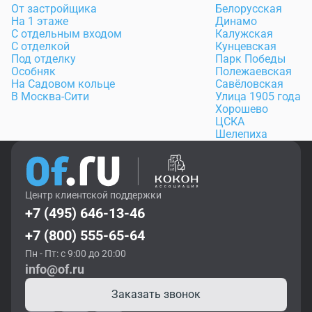
От застройщика
Белорусская
На 1 этаже
Динамо
С отдельным входом
Калужская
С отделкой
Кунцевская
Под отделку
Парк Победы
Особняк
Полежаевская
На Садовом кольце
Савёловская
В Москва-Сити
Улица 1905 года
Хорошево
ЦСКА
Шелепиха
Центр клиентской поддержки
+7 (495) 646-13-46
+7 (800) 555-65-64
Пн - Пт: с 9:00 до 20:00
info@of.ru
Заказать звонок