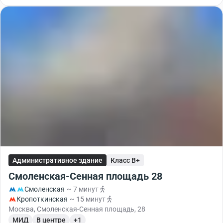
Административное здание
Класс B+
Смоленская-Сенная площадь 28
Смоленская
~ 7 минут
Кропоткинская
~ 15 минут
Москва, Смоленская-Сенная площадь, 28
МИД
В центре
+1