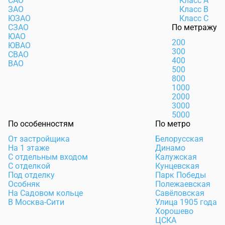
САО
Класс А
ЗАО
Класс В
ЮЗАО
Класс С
СЗАО
По метражу
ЮАО
200
ЮВАО
300
СВАО
400
ВАО
500
800
1000
2000
3000
5000
По особенностям
По метро
От застройщика
Белорусская
На 1 этаже
Динамо
С отдельным входом
Калужская
С отделкой
Кунцевская
Под отделку
Парк Победы
Особняк
Полежаевская
На Садовом кольце
Савёловская
В Москва-Сити
Улица 1905 года
Хорошево
ЦСКА