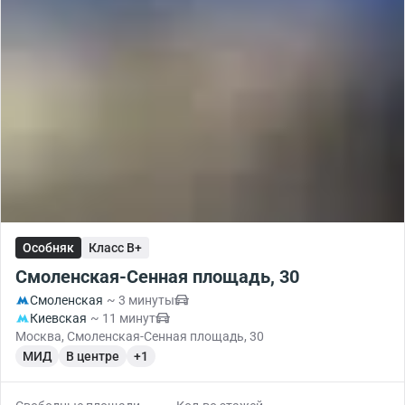
Особняк
Класс B+
Смоленская-Сенная площадь, 30
Смоленская
~ 3 минуты
Киевская
~ 11 минут
Москва, Смоленская-Сенная площадь, 30
МИД
В центре
+1