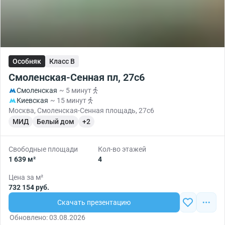
Особняк
Класс B
Смоленская-Сенная пл, 27с6
Смоленская
~ 5 минут
Киевская
~ 15 минут
Москва, Смоленская-Сенная площадь, 27с6
МИД
Белый дом
+2
Свободные площади
Кол-во этажей
1 639 м²
4
Цена за м²
732 154 руб.
Скачать презентацию
Обновлено: 03.08.2026