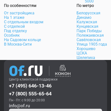
5000
По особенностям
По метро
От застройщика
Белорусская
На 1 этаже
Динамо
С отдельным входом
Калужская
С отделкой
Кунцевская
Под отделку
Парк Победы
Особняк
Полежаевская
На Садовом кольце
Савёловская
В Москва-Сити
Улица 1905 года
Хорошево
ЦСКА
Шелепиха
Центр клиентской поддержки
+7 (495) 646-13-46
+7 (800) 555-65-64
Пн - Пт: с 9:00 до 20:00
info@of.ru