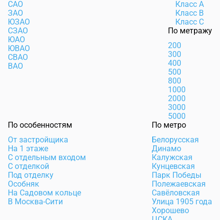
САО
Класс А
ЗАО
Класс В
ЮЗАО
Класс С
СЗАО
По метражу
ЮАО
200
ЮВАО
300
СВАО
400
ВАО
500
800
1000
2000
3000
5000
По особенностям
По метро
От застройщика
Белорусская
На 1 этаже
Динамо
С отдельным входом
Калужская
С отделкой
Кунцевская
Под отделку
Парк Победы
Особняк
Полежаевская
На Садовом кольце
Савёловская
В Москва-Сити
Улица 1905 года
Хорошево
ЦСКА