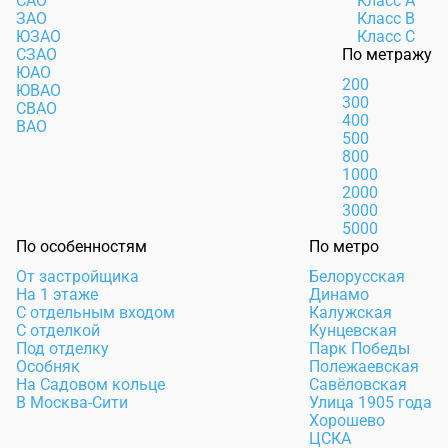
САО
Класс А
ЗАО
Класс В
ЮЗАО
Класс С
СЗАО
По метражу
ЮАО
200
ЮВАО
300
СВАО
400
ВАО
500
800
1000
2000
3000
5000
По особенностям
По метро
От застройщика
Белорусская
На 1 этаже
Динамо
С отдельным входом
Калужская
С отделкой
Кунцевская
Под отделку
Парк Победы
Особняк
Полежаевская
На Садовом кольце
Савёловская
В Москва-Сити
Улица 1905 года
Хорошево
ЦСКА