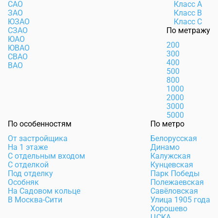
САО
Класс А
ЗАО
Класс В
ЮЗАО
Класс С
СЗАО
По метражу
ЮАО
200
ЮВАО
300
СВАО
400
ВАО
500
800
1000
2000
3000
5000
По особенностям
По метро
От застройщика
Белорусская
На 1 этаже
Динамо
С отдельным входом
Калужская
С отделкой
Кунцевская
Под отделку
Парк Победы
Особняк
Полежаевская
На Садовом кольце
Савёловская
В Москва-Сити
Улица 1905 года
Хорошево
ЦСКА