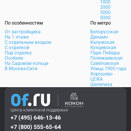
1000
2000
3000
5000
По особенностям
По метро
От застройщика
Белорусская
На 1 этаже
Динамо
С отдельным входом
Калужская
С отделкой
Кунцевская
Под отделку
Парк Победы
Особняк
Полежаевская
На Садовом кольце
Савёловская
В Москва-Сити
Улица 1905 года
Хорошево
ЦСКА
Шелепиха
Центр клиентской поддержки
+7 (495) 646-13-46
+7 (800) 555-65-64