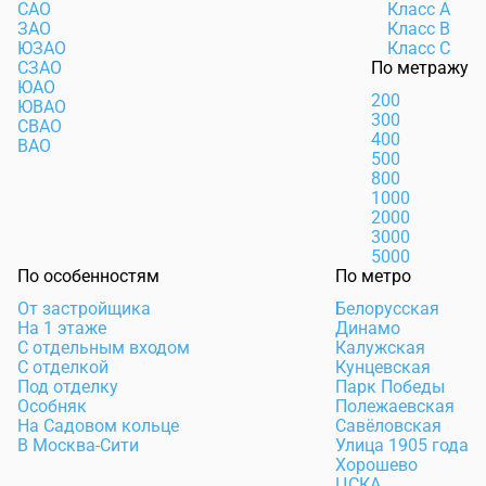
САО
Класс А
ЗАО
Класс В
ЮЗАО
Класс С
СЗАО
По метражу
ЮАО
200
ЮВАО
300
СВАО
400
ВАО
500
800
1000
2000
3000
5000
По особенностям
По метро
От застройщика
Белорусская
На 1 этаже
Динамо
С отдельным входом
Калужская
С отделкой
Кунцевская
Под отделку
Парк Победы
Особняк
Полежаевская
На Садовом кольце
Савёловская
В Москва-Сити
Улица 1905 года
Хорошево
ЦСКА