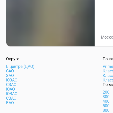
Москов
Округа
По к
В центре (ЦАО)
Prim
САО
Клас
ЗАО
Клас
ЮЗАО
Клас
СЗАО
По м
ЮАО
200
ЮВАО
300
СВАО
400
ВАО
500
800