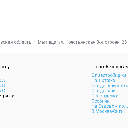
ская область, г. Мытищи, ул. Крестьянская 3-я, строен. 23
лассу
По особенностя
e
От застройщика
с А
На 1 этаже
с В
С отдельным вх
с С
С отделкой
етражу
Под отделку
Особняк
На Садовом кол
В Москва-Сити