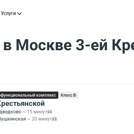
Услуги
в Москве 3-ей Кр
офункциональный комплекс
Класс B
Крестьянской
дведково
~ 15 минут
бушкинская
~ 20 минут