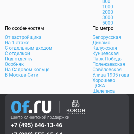
800
1000
2000
3000
5000
По особенностям
По метро
От застройщика
Белорусская
На 1 этаже
Динамо
С отдельным входом
Калужская
С отделкой
Кунцевская
Под отделку
Парк Победы
Особняк
Полежаевская
На Садовом кольце
Савёловская
В Москва-Сити
Улица 1905 года
Хорошево
ЦСКА
Шелепиха
Центр клиентской поддержки
+7 (495) 646-13-46