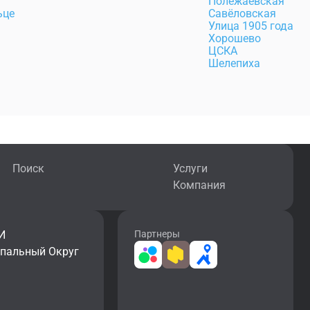
Полежаевская
ьце
Савёловская
Улица 1905 года
Хорошево
ЦСКА
Шелепиха
Поиск
Услуги
Компания
И
Партнеры
ипальный Округ