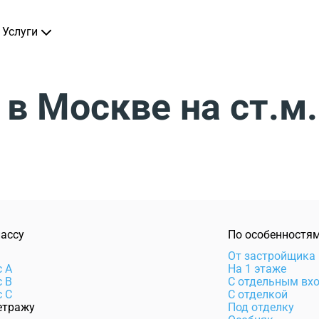
Услуги
в Москве на ст.м
лассу
По особенностя
e
От застройщика
с А
На 1 этаже
с В
С отдельным вх
с С
С отделкой
етражу
Под отделку