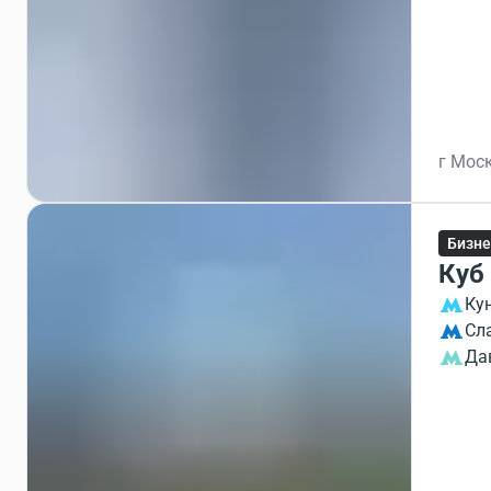
г Моск
Бизне
Куб
Ку
Сл
Да