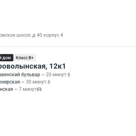
вское шоссе ,д 40 корпус 4
й дом
Класс B+
роволынская, 12к1
авянский бульвар
~ 20 минут
онерская
~ 30 минут
нская
~ 7 минут