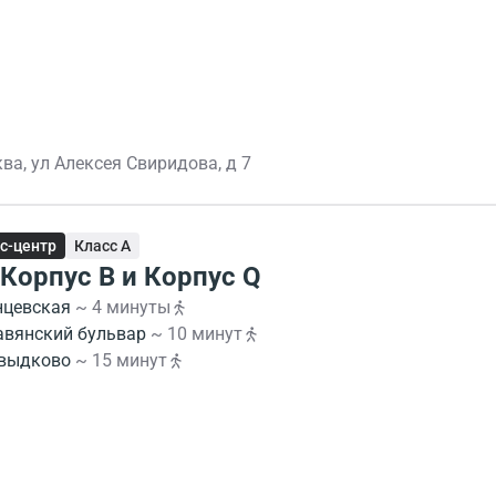
ва, ул Алексея Свиридова, д 7
с-центр
Класс A
 Корпус В и Корпус Q
нцевская
~ 4 минуты
авянский бульвар
~ 10 минут
выдково
~ 15 минут