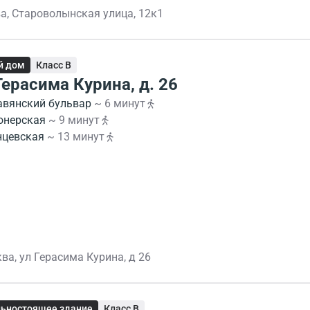
а, Староволынская улица, 12к1
й дом
Класс B
Герасима Курина, д. 26
авянский бульвар
~ 6 минут
онерская
~ 9 минут
нцевская
~ 13 минут
ва, ул Герасима Курина, д 26
ьностоящее здание
Класс B