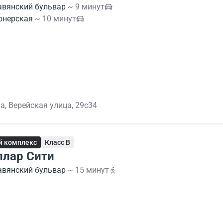
авянский бульвар
~ 9 минут
онерская
~ 10 минут
а, Верейская улица, 29с34
й комплекс
Класс B
ллар Сити
авянский бульвар
~ 15 минут