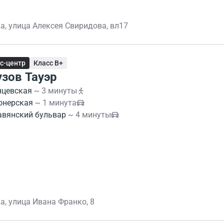
а, улица Алексея Свиридова, вл17
с-центр
Класс B+
узов Тауэр
нцевская
~ 3 минуты
онерская
~ 1 минута
авянский бульвар
~ 4 минуты
а, улица Ивана Франко, 8