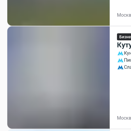
Москв
Бизне
Кут
Ку
Пи
Сл
Москв