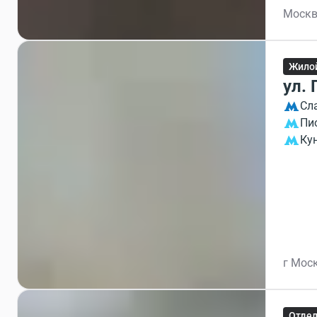
Москв
Жило
ул. 
Сл
Пи
Ку
г Моск
Отдел