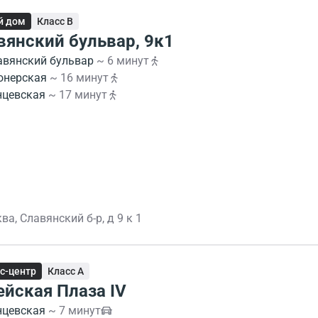
й дом
Класс B
вянский бульвар, 9к1
авянский бульвар
~ 6 минут
онерская
~ 16 минут
нцевская
~ 17 минут
ва, Славянский б-р, д 9 к 1
с-центр
Класс A
ейская Плаза IV
нцевская
~ 7 минут