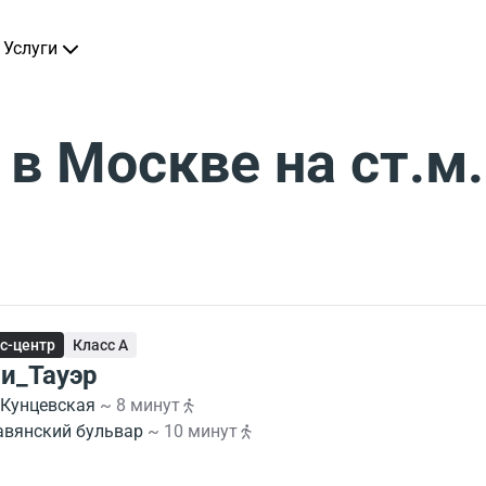
Услуги
в Москве на ст.м
с-центр
Класс A
и_Тауэр
Кунцевская
~ 8 минут
авянский бульвар
~ 10 минут