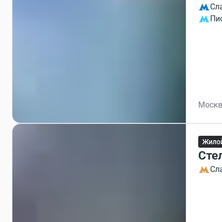
Сл
Пи
Москв
Жило
Сте
Сл