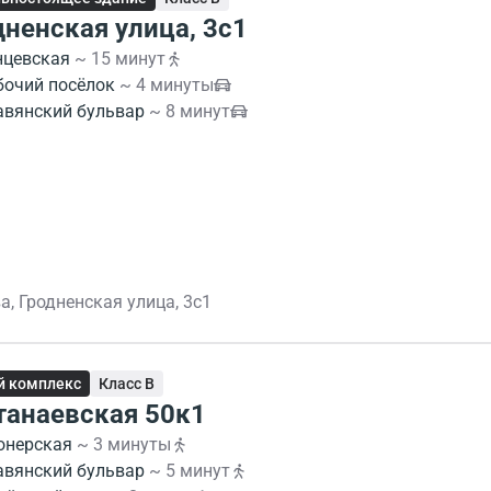
дненская улица, 3с1
нцевская
~ 15 минут
бочий посёлок
~ 4 минуты
авянский бульвар
~ 8 минут
а, Гродненская улица, 3с1
й комплекс
Класс B
танаевская 50к1
онерская
~ 3 минуты
авянский бульвар
~ 5 минут