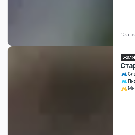
Сколко
Жило
Ста
Сл
Пи
Ми