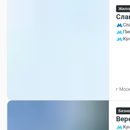
Жило
Сла
Сл
Пи
Ку
г Моск
Бизне
Вер
Ку