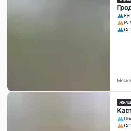
Гро
Ку
Ра
Сл
Москв
Жило
Кас
Пи
Сл