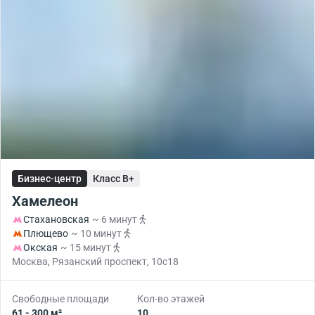
Бизнес-центр
Класс B+
Хамелеон
Стахановская
~ 6 минут
Плющево
~ 10 минут
Окская
~ 15 минут
Москва, Рязанский проспект, 10с18
Свободные площади
Кол-во этажей
61 - 300 м²
10