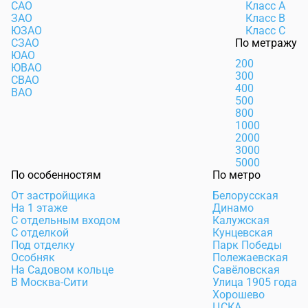
САО
Класс А
ЗАО
Класс В
ЮЗАО
Класс С
СЗАО
По метражу
ЮАО
200
ЮВАО
300
СВАО
400
ВАО
500
800
1000
2000
3000
5000
По особенностям
По метро
От застройщика
Белорусская
На 1 этаже
Динамо
С отдельным входом
Калужская
С отделкой
Кунцевская
Под отделку
Парк Победы
Особняк
Полежаевская
На Садовом кольце
Савёловская
В Москва-Сити
Улица 1905 года
Хорошево
ЦСКА