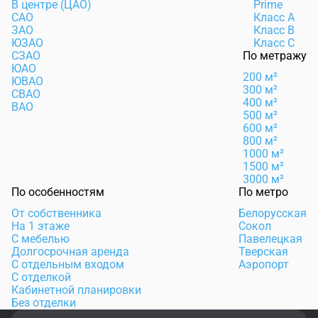
В центре (ЦАО)
Prime
САО
Класс А
ЗАО
Класс B
ЮЗАО
Класс C
СЗАО
По метражу
ЮАО
200 м²
ЮВАО
300 м²
СВАО
400 м²
ВАО
500 м²
600 м²
800 м²
1000 м²
1500 м²
3000 м²
По особенностям
По метро
От собственника
Белорусская
На 1 этаже
Сокол
С мебелью
Павелецкая
Долгосрочная аренда
Тверская
С отдельным входом
Аэропорт
С отделкой
Кабинетной планировки
Без отделки