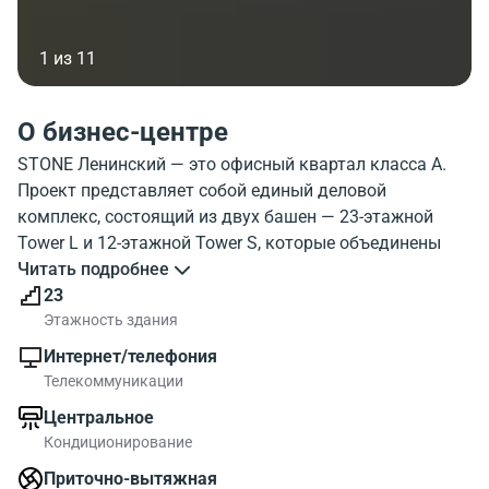
1 из 11
О бизнес-центре
STONE Ленинский — это офисный квартал класса А.
Проект представляет собой единый деловой
комплекс, состоящий из двух башен — 23-этажной
Tower L и 12-этажной Tower S, которые объединены
общей стилобатной частью с развитой
Читать подробнее
инфраструктурой.
23
Этажность здания
Квартал отличается высокой транспортной
Интернет/телефония
доступностью. Он находится в 4 минутах ходьбы от
Телекоммуникации
станции метро «Ленинский проспект» и в 5 минутах от
Центральное
станций «Площадь Гагарина» и «Вробьевы горы». Для
Кондиционирование
автомобилистов обеспечен прямой доступ на
Ленинский проспект и ТТК.
Приточно-вытяжная