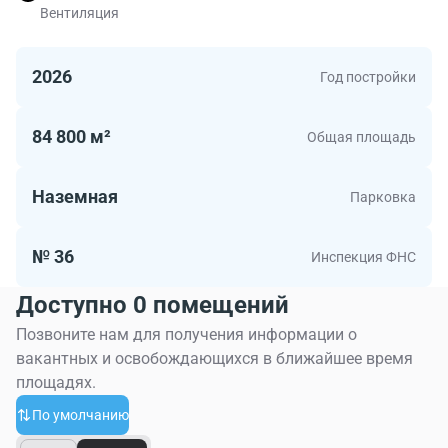
Вентиляция
Архитектурная концепция предусматривает
современные фасады с панорамным остеклением, что
2026
Год постройки
гарантирует высокий уровень естественного
освещения в помещениях. Инженерное оснащение
полностью соответствует классу А и включает
84 800 м²
Общая площадь
центральную систему приточно-вытяжной вентиляции
и кондиционирования, высокоскоростные лифты и
Наземная
Парковка
современные системы безопасности.
Инфраструктура квартала будет сосредоточена в
№ 36
Инспекция ФНС
стилобате: здесь разместятся кафе, рестораны,
Доступно 0 помещений
магазины и сервисные службы, формируя
автономную и комфортную среду для сотрудников.
Позвоните нам для получения информации о
вакантных и освобождающихся в ближайшее время
площадях.
По умолчанию