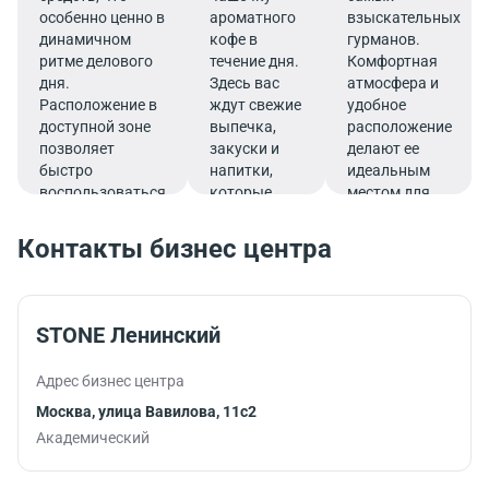
особенно ценно в
ароматного
взыскательных
динамичном
кофе в
гурманов.
ритме делового
течение дня.
Комфортная
дня.
Здесь вас
атмосфера и
Расположение в
ждут свежие
удобное
доступной зоне
выпечка,
расположение
позволяет
закуски и
делают ее
быстро
напитки,
идеальным
воспользоваться
которые
местом для
услугами банка.
подарят
перерыва,
заряд
позволяя
Контакты бизнес центра
бодрости и
быстро
помогут
восстановить
продуктивно
силы и
продолжить
вернуться к
STONE Ленинский
работу.
работе с новой
энергией.
Адрес бизнес центра
Москва, улица Вавилова, 11с2
Академический