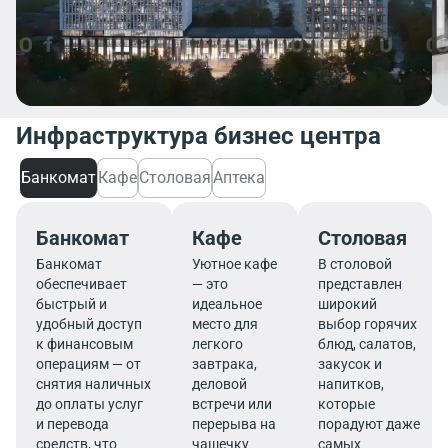
Инфраструктура бизнес центра
Банкомат
Кафе
Столовая
Аптека
Банкомат
Кафе
Столовая
Банкомат
Уютное кафе
В столовой
обеспечивает
— это
представлен
быстрый и
идеальное
широкий
удобный доступ
место для
выбор горячих
к финансовым
легкого
блюд, салатов,
операциям — от
завтрака,
закусок и
снятия наличных
деловой
напитков,
до оплаты услуг
встречи или
которые
и перевода
перерыва на
порадуют даже
средств, что
чашечку
самых