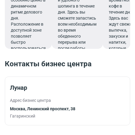
особенно ценно в
и удобного
ароматного
динамичном
шопинга в течение
кофе в
ритме делового
дня. Здесь вы
течение дня.
дня.
сможете запастись
Здесь вас
Расположение в
всем необходимым
ждут свежие
доступной зоне
во время
выпечка,
позволяет
обеденного
закуски и
быстро
перерыва или
напитки,
воспользоваться
после работы.
которые
услугами банка.
подарят
заряд
Контакты бизнес центра
бодрости и
помогут
продуктивно
продолжить
Лунар
работу.
Адрес бизнес центра
Москва, Ленинский проспект, 38
Гагаринский