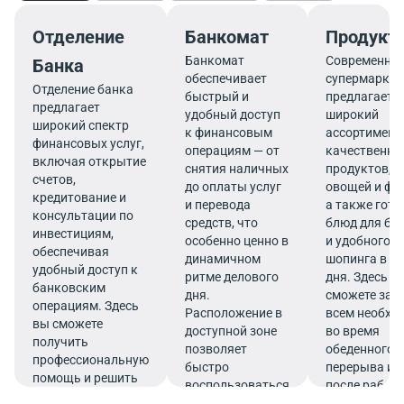
Отделение
Банкомат
Продукт
Банкомат
Современны
Банка
обеспечивает
супермаркет
Отделение банка
быстрый и
предлагает
предлагает
удобный доступ
широкий
широкий спектр
к финансовым
ассортимент
финансовых услуг,
операциям — от
качественны
включая открытие
снятия наличных
продуктов, 
счетов,
до оплаты услуг
овощей и фр
кредитование и
и перевода
а также гот
консультации по
средств, что
блюд для бы
инвестициям,
особенно ценно в
и удобного
обеспечивая
динамичном
шопинга в те
удобный доступ к
ритме делового
дня. Здесь в
банковским
дня.
сможете зап
операциям. Здесь
Расположение в
всем необх
вы сможете
доступной зоне
во время
получить
позволяет
обеденного
профессиональную
быстро
перерыва ил
помощь и решить
воспользоваться
после работ
все финансовые
услугами банка.