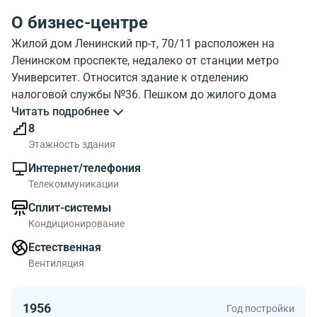
О бизнес-центре
Жилой дом Ленинский пр-т, 70/11 расположен на
Ленинском проспекте, недалеко от станции метро
Университет. Относится здание к отделению
налоговой службы №36. Пешком до жилого дома
Ленинский пр-т, 70/11 можно добраться
Читать подробнее
приблизительно за 8 минут от станции метро. В
8
здании 8 этажей, и паркинг. Внешний вид жилого дома
Этажность здания
Leninskij pr-t 70/11 можно посмотреть на фотографии.
Интернет/телефония
На карте, можно посмотреть где находится жилой дом
Телекоммуникации
Leninskij pr-t 70/11. Инфраструктура рядом с бизнес-
Сплит-системы
центром хорошо развита.
Кондиционирование
Площади офисов до 10395.00 квадратных метров.
Офисы в объекте - подходящий вариант для столичной
Естественная
компании.
Вентиляция
1956
Год постройки