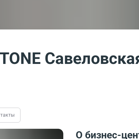
STONE Савеловска
нтакты
О бизнес-цен