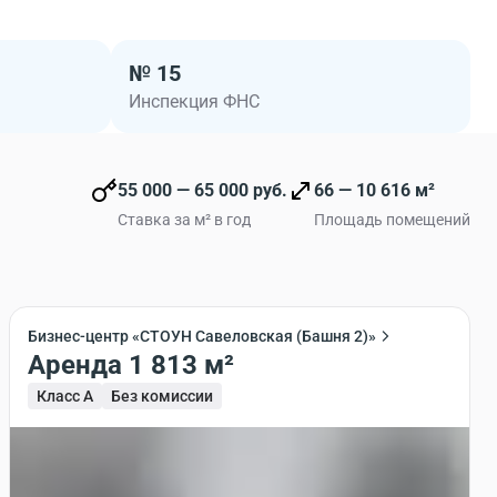
очистки воздуха, а также возможность естественного
дентов предусмотрен подземный и наземный
с зарядными устройствами для электромобилей.
№ 15
Инспекция ФНС
0 000 кв. м и включает фитнес-клуб, столовую, кафе,
рвисные службы. На благоустроенной территории
и workout-площадки. Стилобатная часть будет
ками для работы на свежем воздухе.
55 000 — 65 000 руб.
66 — 10 616 м²
Ставка за м² в год
Площадь помещений
Бизнес-центр «СТОУН Савеловская (Башня 2)»
Аренда 1 813 м²
Класс A
Без комиссии